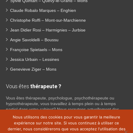
Sylvie Quintart – Quévy-le-Grand – Mons
Claude Robalo Marques – Enghien
Christophe Roffi – Mont-sur-Marchienne
Jean Didier Rosi – Harmignies – Jurbise
Angie Savoldelli – Boussu
Françoise Spietaels – Mons
Jessica Urbain – Lessines
Genevieve Ziger – Mons
Vous êtes
thérapeute ?
Vous êtes thérapeute, psychologue, psychothérapeute ou
hypnothérapeute, vous travaillez à temps plein ou à temps
partiel dans votre cabinet? Nous recrutons actuellement des
psychologues, psychothérapeutes et hypnothérapeutes
Nous utilisons des cookies pour vous garantir la meilleure
indépendants dans tout le Brabant Wallon, afin de proposer une
expérience sur notre site. Si vous continuez à utiliser ce
collaboration. Si vous souhaitez obtenir plus d’informations sur
dernier, nous considérerons que vous acceptez l'utilisation des
ce que nous pouvons faire pour vous en tant que psy