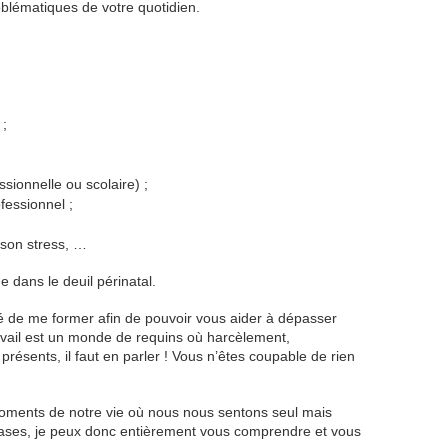
oblématiques de votre quotidien.
 ;
sionnelle ou scolaire) ;
fessionnel ;
 son stress, …
e dans le deuil périnatal.
idé de me former afin de pouvoir vous aider à dépasser
avail est un monde de requins où harcèlement,
présents, il faut en parler ! Vous n’êtes coupable de rien
 moments de notre vie où nous nous sentons seul mais
phases, je peux donc entièrement vous comprendre et vous