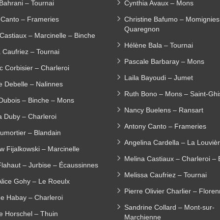
Bahrani – Tournai
Cynthia Avaux – Mons
 Canto – Frameries
Christine Bafumo – Momignies
Quaregnon
Castiaux – Marcinelle – Binche
Hélène Bala – Tournai
 Caufriez – Tournai
Pascale Barbaray – Mons
c Corbisier – Charleroi
Laila Bayoudi – Jumet
e Debelle – Nalinnes
Ruth Bono – Mons – Saint-Ghi
 Dubois – Binche – Mons
Nancy Buelens – Ransart
a Duby – Charleroi
Antony Canto – Frameries
umortier – Blandain
Angelina Cardella – La Louviè
w Fijalkowski – Marcinelle
Melina Castiaux – Charleroi – 
Flahaut – Jurbise – Écaussinnes
Melissa Caufriez – Tournai
Alice Gohy – Le Roeulx
Pierre Olivier Charlier – Flore
ne Habay – Charleroi
Sandrine Collard – Mont-sur-
e Horschel – Thuin
Marchienne