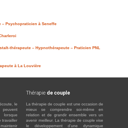
 – Psychopraticien à Seneffe
harleroi
talt-thérapeute – Hypnothérapeute – Praticien PNL
rapeute à La Louvière
Thérapie
de couple
écoute, le
La thérapie de couple est une occasion de
t peuvent
mieux se comprendre soi-même en
s lorsque
relation et de grandir ensemble vers un
 travailler
avenir meilleur. La thérapie de couple vise
maintenir
le développement d’une dynamique