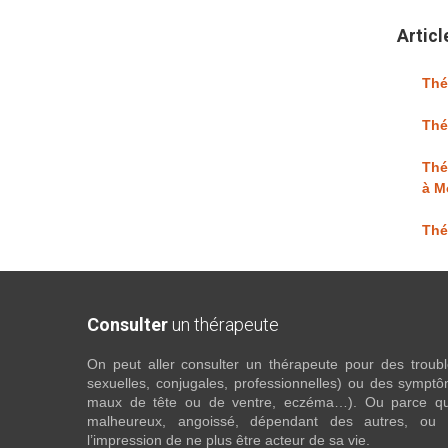
Articl
Thé
Thé
Thé
à M
Thé
Consulter
un thérapeute
On peut aller consulter un thérapeute pour des troubles
sexuelles, conjugales, professionnelles) ou des sympt
maux de tête ou de ventre, eczéma…). Ou parce que 
malheureux, angoissé, dépendant des autres, ou
l’impression de ne plus être acteur de sa vie.