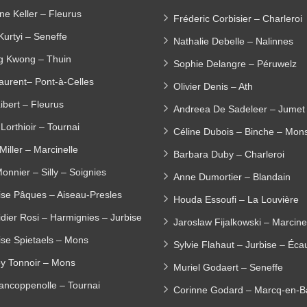
ne Keller – Fleurus
Fréderic Corbisier – Charleroi
Kurtyi – Seneffe
Nathalie Debelle – Nalinnes
ng Kwong – Thuin
Sophie Delangre – Péruwelz
aurent– Pont-à-Celles
Olivier Denis – Ath
ibert – Fleurus
Andreea De Sadeleer – Jumet
Lorthioir – Tournai
Céline Dubois – Binche – Mon
Miller – Marcinelle
Barbara Duby – Charleroi
Monnier – Silly – Soignies
Anne Dumortier – Blandain
ise Pâques – Aiseau-Presles
Houda Essoufi – La Louvière
dier Rosi – Harmignies – Jurbise
Jaroslaw Fijalkowski – Marcine
ise Spietaels – Mons
Sylvie Flahaut – Jurbise – Éca
ey Tonnoir – Mons
Muriel Godaert – Seneffe
ancoppenolle – Tournai
Corinne Godard – Marcq-en-B