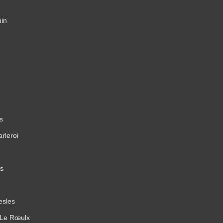
uin
s
rleroi
es
esles
 Le Rœulx