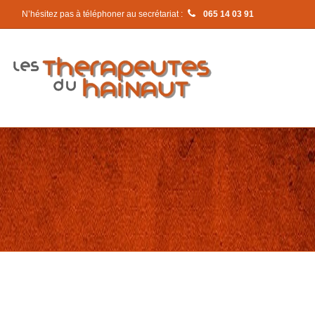
N’hésitez pas à téléphoner au secrétariat :
065 14 03 91