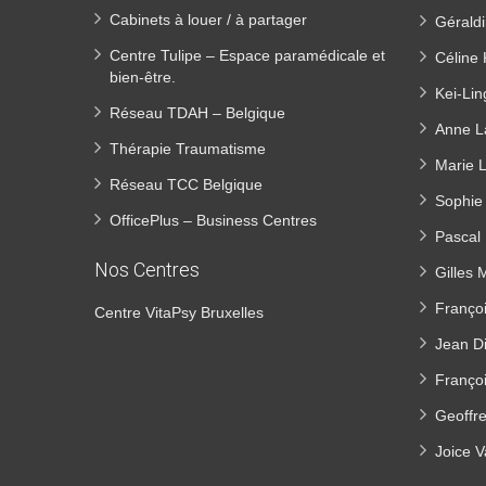
Cabinets à louer / à partager
Géraldi
Centre Tulipe – Espace paramédicale et
Céline 
bien-être.
Kei-Li
Réseau TDAH – Belgique
Anne L
Thérapie Traumatisme
Marie L
Réseau TCC Belgique
Sophie 
OfficePlus – Business Centres
Pascal 
Nos Centres
Gilles 
Franço
Centre VitaPsy Bruxelles
Jean Di
Franço
Geoffr
Joice V