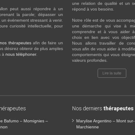
une relation de qualité et un s
llon peut aussi répondre à un
répond à vos besoins.
prenant la parole; dépasser un
 un événement stressant à venir.
Notre rôle est de vous accompa
e curiosité intellectuelle, pour
une démarche qui vise à mi
comprendre et à vous aider à 
choix en lien avec vos objecti
nos thérapeutes
afin de faire un
Nous allons travailler de con
s désirez obtenir de plus amples
vous afin de vous aider à modifie
s à
nous téléphoner
.
comportements qui vous éloigne
valeurs profondes.
Lire la suite
thérapeutes
Nos derniers
thérapeutes
ine Bafumo – Momignies –
Marylise Argentino – Mont sur-
gnon
Marchienne