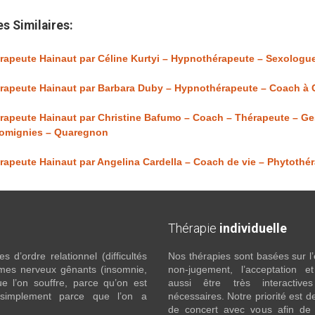
es Similaires:
rapeute Hainaut par Céline Kurtyi – Hypnothérapeute – Sexologue
rapeute Hainaut par Barbara Duby – Hypnothérapeute – Coach à C
rapeute Hainaut par Christine Bafumo – Coach – Thérapeute – Ges
omignies – Quaregnon
rapeute Hainaut par Angelina Cardella – Coach de vie – Phytothé
Thérapie
individuelle
 d’ordre relationnel (difficultés
Nos thérapies sont basées sur l’
ômes nerveux gênants (insomnie,
non-jugement, l’acceptation e
l’on souffre, parce qu’on est
aussi être très interactive
 simplement parce que l’on a
nécessaires. Notre priorité est de
de concert avec vous afin de 