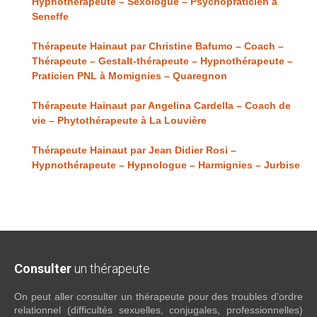
Hypnothérapeute – Sexologue – Psychopraticien à
Seneffe
Thérapeute Hainaut par Christine Bafumo – Coach –
Thérapeute – Gestalt-thérapeute – Hypnothérapeute –
Praticien PNL à Momignies – Quaregnon
Thérapeute Hainaut par Angelina Cardella – Coach de
vie – Phytothérapeute à La Louvière
Thérapeute Hainaut par Jean Didier Rosi –
Hypnothérapeute – Hypnologue – Harmignies – Jurbise
Consulter
un thérapeute
On peut aller consulter un thérapeute pour des troubles d’ordre
relationnel (difficultés sexuelles, conjugales, professionnelles)