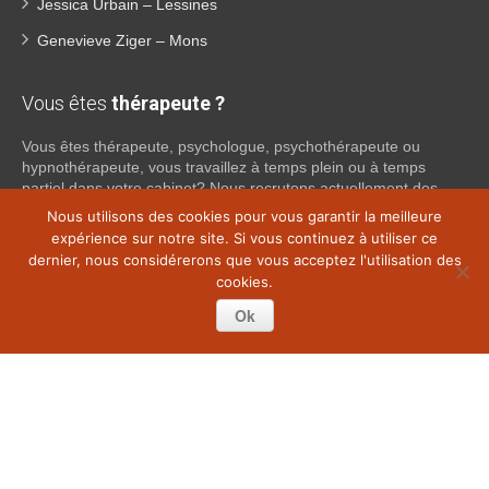
Jessica Urbain – Lessines
Genevieve Ziger – Mons
Vous êtes
thérapeute ?
Vous êtes thérapeute, psychologue, psychothérapeute ou
hypnothérapeute, vous travaillez à temps plein ou à temps
partiel dans votre cabinet? Nous recrutons actuellement des
psychologues, psychothérapeutes et hypnothérapeutes
Nous utilisons des cookies pour vous garantir la meilleure
indépendants dans tout le Brabant Wallon, afin de proposer une
expérience sur notre site. Si vous continuez à utiliser ce
collaboration. Si vous souhaitez obtenir plus d’informations sur
dernier, nous considérerons que vous acceptez l'utilisation des
ce que nous pouvons faire pour vous en tant que psy
cookies.
indépendant, n’hésitez pas à nous contacter:
Ok
Lire la suite
Copyright © 2026
Thérapie Hainaut.
Tous droits réservés.
Privium – Des services qui soutiennent vos soins. Pour
psychologues, psychotherapeutes et hypnotherapeutes.
RGPD -
Politique de Protection de la Vie Privée