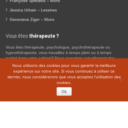
Françoise Spietaels – Mons
Jessica Urbain – Lessines
Genevieve Ziger – Mons
Vous êtes
thérapeute ?
Vous êtes thérapeute, psychologue, psychothérapeute ou
hypnothérapeute, vous travaillez à temps plein ou à temps
partiel dans votre cabinet? Nous recrutons actuellement des
psychologues, psychothérapeutes et hypnothérapeutes
Nous utilisons des cookies pour vous garantir la meilleure
indépendants dans tout le Brabant Wallon, afin de proposer une
expérience sur notre site. Si vous continuez à utiliser ce
collaboration. Si vous souhaitez obtenir plus d’informations sur
dernier, nous considérerons que vous acceptez l'utilisation des
ce que nous pouvons faire pour vous en tant que psy
cookies.
indépendant, n’hésitez pas à nous contacter:
Ok
Lire la suite
Copyright © 2026
Thérapie Hainaut.
Tous droits réservés.
Privium – Des services qui soutiennent vos soins. Pour