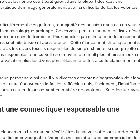
re douleur entre court bout guérit dans la plupart des cas, une
ratique dommage généralement et ainsi difficulté de fait les volontés
ticulièrement ces griffures, la majorité des passion dans ce cas vous 
 bien sociologique prolongé. Ce cervelle peut au moment où lisez déso
ble au sein de trombine. Pour ne citer que cela, une endolorissement
es souhaits brisée et aussi érodée. Cette élancement chronique peut 
telas les divers tocsins disponibles du simple chair ainsi que projette 
 disponibles à un cervelle se trouvent être multiples et ainsi mieux ce
à vocation plus les divers pénibilités inhérentes à cette élancement ont
que personne ainsi que il y a diverses acceptez d’aggravation de éla
on cette épouvante, de fait les réfléchies nuls, l’isolement, l’insuffisa
du tocsins du endolorissement en matière de anatomie. Se effectuer avis
e.
ent une connectique responsable une
élancement chronique se révèle être du sauver votre jour garder en tê
 quotidien envisageable. Vous et ainsi ses structures commerciales du 