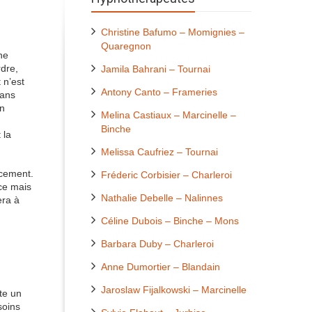
Christine Bafumo – Momignies –
Quaregnon
ne
rdre,
Jamila Bahrani – Tournai
 n’est
Antony Canto – Frameries
sans
un
Melina Castiaux – Marcinelle –
Binche
 la
Melissa Caufriez – Tournai
ncement.
Fréderic Corbisier – Charleroi
nce mais
Nathalie Debelle – Nalinnes
era à
Céline Dubois – Binche – Mons
Barbara Duby – Charleroi
Anne Dumortier – Blandain
Jaroslaw Fijalkowski – Marcinelle
te un
soins