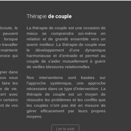
Thérapie
de couple
écoute, le
La thérapie de couple est une occasion de
t peuvent
mieux se comprendre soi-même en
s lorsque
relation et de grandir ensemble vers un
 travailler
avenir meilleur. La thérapie de couple vise
maintenir
le développement d’une dynamique
ervice qui
harmonieuse et d’entraide et permet au
couple de s’aider mutuellement à guérir
de vieilles blessures relationnelles.
gner dans
eux vous
Nos interventions sont basées sur
faire les
l’approche systémique, une approche
fs de vie.
nécessaire dans ce type d’intervention. La
cert avec
thérapie de couple est un moyen de
r certains
résoudre les problèmes et les conflits que
nt de vos
les couples n’ont pas été en mesure de
gérer efficacement par leurs propres
moyens.
Lire la suite