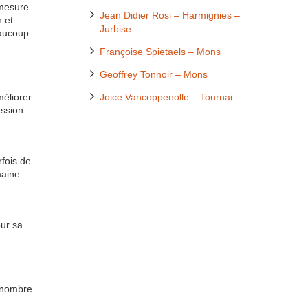
 mesure
Jean Didier Rosi – Harmignies –
n et
Jurbise
eaucoup
Françoise Spietaels – Mons
Geoffrey Tonnoir – Mons
méliorer
Joice Vancoppenolle – Tournai
ession.
rfois de
maine.
ur sa
d nombre