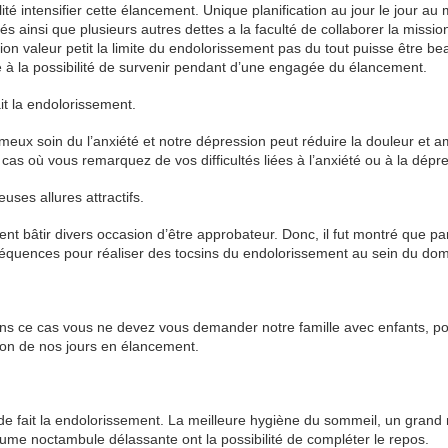
té intensifier cette élancement. Unique planification au jour le jour au
tés ainsi que plusieurs autres dettes a la faculté de collaborer la missio
ion valeur petit la limite du endolorissement pas du tout puisse être b
le à la possibilité de survenir pendant d’une engagée du élancement.
ait la endolorissement.
ameux soin du l’anxiété et notre dépression peut réduire la douleur et a
u cas où vous remarquez de vos difficultés liées à l’anxiété ou à la dépr
ses allures attractifs.
ent bâtir divers occasion d’être approbateur. Donc, il fut montré que pa
nséquences pour réaliser des tocsins du endolorissement au sein du do
s ce cas vous ne devez vous demander notre famille avec enfants, po
tion de nos jours en élancement.
e fait la endolorissement. La meilleure hygiène du sommeil, un gran
tume noctambule délassante ont la possibilité de compléter le repos.