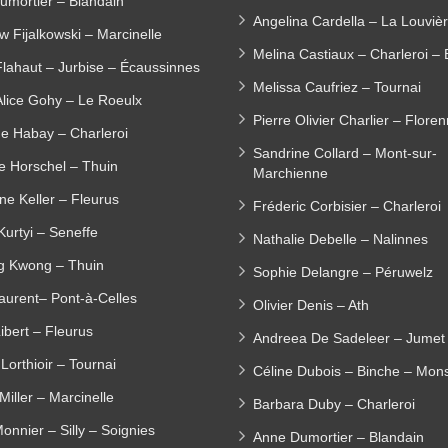
umortier – Blandain
Angelina Cardella – La Louviè
w Fijalkowski – Marcinelle
Melina Castiaux – Charleroi – 
Flahaut – Jurbise – Écaussinnes
Melissa Caufriez – Tournai
Alice Gohy – Le Roeulx
Pierre Olivier Charlier – Flore
ne Habay – Charleroi
Sandrine Collard – Mont-sur-
e Horschel – Thuin
Marchienne
ne Keller – Fleurus
Fréderic Corbisier – Charleroi
Kurtyi – Seneffe
Nathalie Debelle – Nalinnes
ng Kwong – Thuin
Sophie Delangre – Péruwelz
aurent– Pont-à-Celles
Olivier Denis – Ath
ibert – Fleurus
Andreea De Sadeleer – Jumet
Lorthioir – Tournai
Céline Dubois – Binche – Mon
Miller – Marcinelle
Barbara Duby – Charleroi
Monnier – Silly – Soignies
Anne Dumortier – Blandain