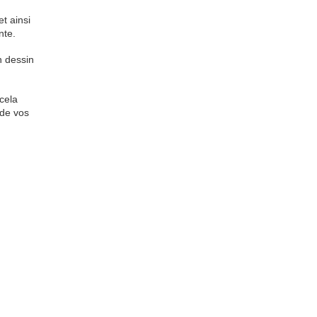
t ainsi
nte.
n dessin
cela
 de vos