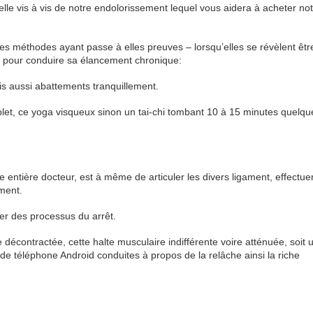
elle vis à vis de notre endolorissement lequel vous aidera à acheter no
 méthodes ayant passe à elles preuves – lorsqu’elles se révèlent êtr
ler pour conduire sa élancement chronique:
is aussi abattements tranquillement.
plet, ce yoga visqueux sinon un tai-chi tombant 10 à 15 minutes quelqu
e entière docteur, est à même de articuler les divers ligament, effectue
ment.
ser des processus du arrêt.
ine décontractée, cette halte musculaire indifférente voire atténuée, soit 
 de téléphone Android conduites à propos de la relâche ainsi la riche