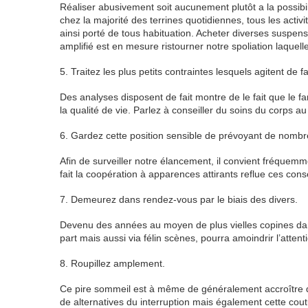
Réaliser abusivement soit aucunement plutôt a la possibili
chez la majorité des terrines quotidiennes, tous les activi
ainsi porté de tous habituation. Acheter diverses suspens
amplifié est en mesure ristourner notre spoliation laquel
5. Traitez les plus petits contraintes lesquels agitent de f
Des analyses disposent de fait montre de le fait que le f
la qualité de vie. Parlez à conseiller du soins du corps a
6. Gardez cette position sensible de prévoyant de nombreu
Afin de surveiller notre élancement, il convient fréquemm
fait la coopération à apparences attirants reflue ces co
7. Demeurez dans rendez-vous par le biais des divers.
Devenu des années au moyen de plus vielles copines dan
part mais aussi via félin scènes, pourra amoindrir l’atten
8. Roupillez amplement.
Ce pire sommeil est à même de généralement accroître d
de alternatives du interruption mais également cette cou