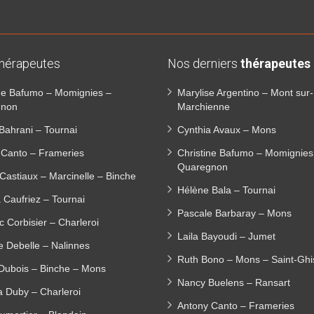
thérapeutes
Nos derniers
thérapeutes
ine Bafumo – Momignies –
Marylise Argentino – Mont sur-
gnon
Marchienne
Bahrani – Tournai
Cynthia Avaux – Mons
 Canto – Frameries
Christine Bafumo – Momignies
Quaregnon
Castiaux – Marcinelle – Binche
Hélène Bala – Tournai
 Caufriez – Tournai
Pascale Barbaray – Mons
c Corbisier – Charleroi
Laila Bayoudi – Jumet
e Debelle – Nalinnes
Ruth Bono – Mons – Saint-Ghi
 Dubois – Binche – Mons
Nancy Buelens – Ransart
a Duby – Charleroi
Antony Canto – Frameries