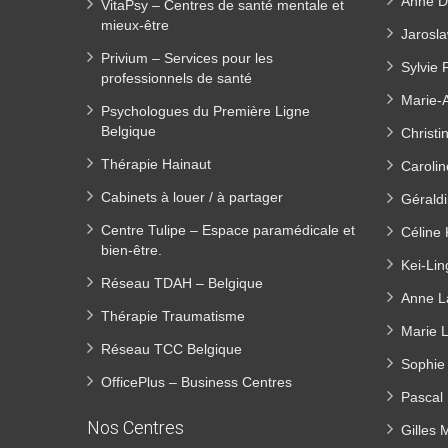
Anne D
VitaPsy – Centres de santé mentale et
mieux-être
Jarosla
Privium – Services pour les
Sylvie 
professionnels de santé
Marie-
Psychologues du Première Ligne
Belgique
Christi
Thérapie Hainaut
Carolin
Cabinets à louer / à partager
Géraldi
Centre Tulipe – Espace paramédicale et
Céline 
bien-être.
Kei-Li
Réseau TDAH – Belgique
Anne L
Thérapie Traumatisme
Marie L
Réseau TCC Belgique
Sophie 
OfficePlus – Business Centres
Pascal 
Nos Centres
Gilles 