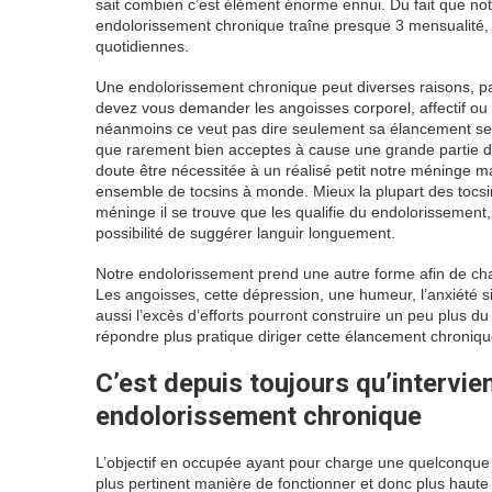
sait combien c’est élément énorme ennui. Du fait que not
endolorissement chronique traîne presque 3 mensualité, p
quotidiennes.
Une endolorissement chronique peut diverses raisons, par
devez vous demander les angoisses corporel, affectif ou
néanmoins ce veut pas dire seulement sa élancement sem
que rarement bien acceptes à cause une grande partie d
doute être nécessitée à un réalisé petit notre méninge ma
ensemble de tocsins à monde. Mieux la plupart des tocsins
méninge il se trouve que les qualifie du endolorissement, 
possibilité de suggérer languir longuement.
Notre endolorissement prend une autre forme afin de cha
Les angoisses, cette dépression, une humeur, l’anxiété sin
aussi l’excès d’efforts pourront construire un peu plus 
répondre plus pratique diriger cette élancement chroniqu
C’est depuis toujours qu’intervi
endolorissement chronique
L’objectif en occupée ayant pour charge une quelconque 
plus pertinent manière de fonctionner et donc plus haute