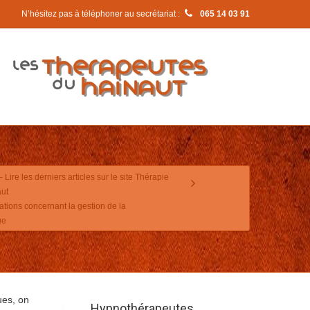
N’hésitez pas à téléphoner au secrétariat :
065 14 03 91
 Lire les derniers articles sur le site Thérapie
ut
ions concernant la gestion de la
ue
ues, on
Hypnothérapeutes