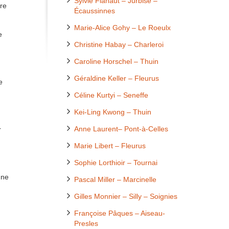
Sylvie Flahaut – Jurbise –
tre
Écaussinnes
Marie-Alice Gohy – Le Roeulx
e
Christine Habay – Charleroi
Caroline Horschel – Thuin
Géraldine Keller – Fleurus
e
Céline Kurtyi – Seneffe
Kei-Ling Kwong – Thuin
Anne Laurent– Pont-à-Celles
r
Marie Libert – Fleurus
Sophie Lorthioir – Tournai
une
Pascal Miller – Marcinelle
Gilles Monnier – Silly – Soignies
Françoise Pâques – Aiseau-
Presles